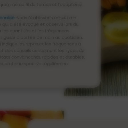
gramme au fil du temps et l’adapter si
nnalisé
. Nous établissons ensuite un
 qui a été évoqué et observé lors du
 les quantités et les fréquences
n guide à portée de main au quotidien.
 indique les repas et les fréquences à
et des conseils concernant les types de
sultats convaincants, rapides et durables,
pratique sportive régulière en