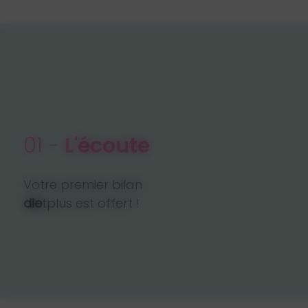
01 -
L'écoute
Votre premier bilan
die
tplus est offert !