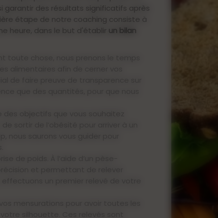
garantir des résultats significatifs après
re étape de notre coaching consiste à
e heure, dans le but d'établir
un bilan
nt toute chose, nous prenons le temps
s alimentaires afin de cerner vos
ial de faire preuve de transparence sur
uence que des quantités, pour que nous
e des objectifs que vous souhaitez
de sortir de l’obésité pour arriver à un
op, nous saurons vous guider pour
.
rise de poids. À l’aide d’un pèse-
récision et permettant de relever
s effectuons un premier relevé de votre
vos mensurations pour avoir toutes les
otre silhouette. Ces relevés sont