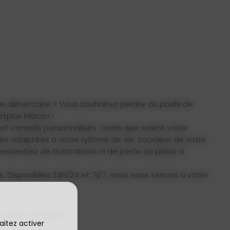
e alimentaire ? Vous souhaitez perdre du poids de
etplus Mâcon !
et conseils personnalisés. Quels que soient votre
es adaptées à votre rythme de vie. Soucieux de votre
sentiez de frustrations ni de perte de plaisir à
s. Disponibles 24h/24 et 7j/7, nous nous tenons à votre
 personnalisé
aitez activer