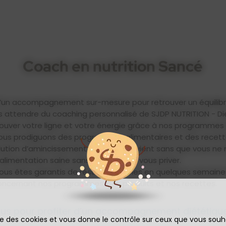
Coach en nutrition Sancé
r d’un accompagnement sur-mesure pour retrouver un équilibr
lus attendre du coaching personnalisé de SJDP NUTRITION - Di
rouver votre ligne et votre énergie grâce à nos programmes 
vous prodiguons des programmes alimentaires et des recett
tion d’amincissement qui vous convient sans que vous ne res
alimentation saine sans pour autant vous priver.
 vous êtes garantis de résultats visibles en quelques semaine
ncernant nos programmes, nos produits et nos recettes.
us pour profiter d’un accompagnement diététique
ise des cookies et vous donne le contrôle sur ceux que vous souh