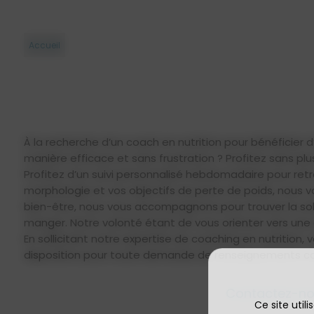
Accueil
À la recherche d’un coach en nutrition pour bénéficie
manière efficace et sans frustration ? Profitez sans p
Profitez d’un suivi personnalisé hebdomadaire pour ret
morphologie et vos objectifs de perte de poids, nous 
bien-être, nous vous accompagnons pour trouver la solu
manger. Notre volonté étant de vous orienter vers une 
En sollicitant notre expertise de coaching en nutrition,
disposition pour toute demande de renseignements co
Contactez-no
Ce site util