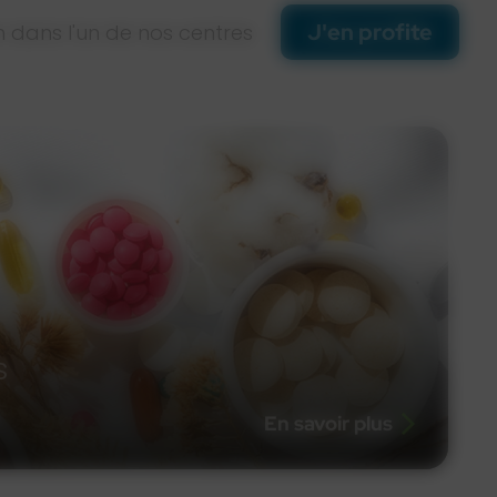
J'en profite
an dans l'un de nos centres
s
En savoir plus