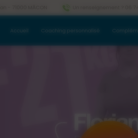
ritan - 71000 MÂCON
Un renseignement ? 06 74 
Accueil
Coaching personnalisé
Compléme