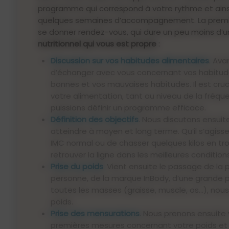
programme qui correspond à votre rythme et ainsi 
quelques semaines d’accompagnement. La premiè
se donner rendez-vous, qui dure un peu moins d’un
nutritionnel qui vous est propre
:
Discussion sur vos habitudes alimentaires
. Ava
d’échanger avec vous concernant vos habitude
bonnes et vos mauvaises habitudes. Il est cruc
votre alimentation, tant au niveau de la fréq
puissions définir un programme efficace.
Définition des objectifs
. Nous discutons ensuit
atteindre à moyen et long terme. Qu’il s’agisse 
IMC normal ou de chasser quelques kilos en tr
retrouver la ligne dans les meilleures conditions
Prise du poids
. Vient ensuite le passage de la p
personne, de la marque InBody, d’une grande p
toutes les masses (graisse, muscle, os…), nou
poids.
Prise des mensurations
. Nous prenons ensuite 
premières mesures concernant votre poids et v