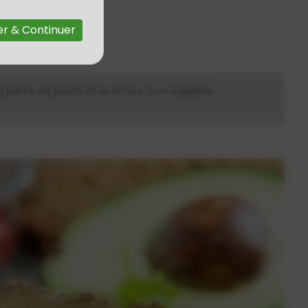
r & Continuer
 perte de poids et le retour à un équilibre