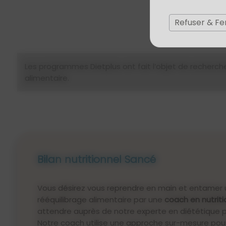
Refuser & F
Les programmes Dietplus ont fait l’objet de recherches
alimentaire.
Bilan nutritionnel Sancé
Vous désirez vous reprendre en main et entamer 
rééquilibrage alimentaire par une
coach en nutriti
attendre auprès de notre experte en diététique pou
Notre coach utilise une approche sur-mesure pou