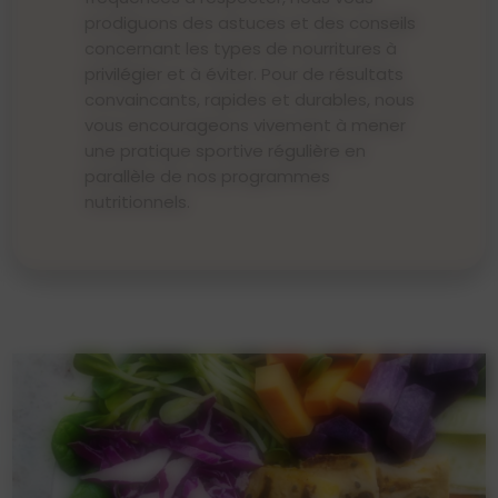
prodiguons des astuces et des conseils
concernant les types de nourritures à
privilégier et à éviter. Pour de résultats
convaincants, rapides et durables, nous
vous encourageons vivement à mener
une pratique sportive régulière en
parallèle de nos programmes
nutritionnels.