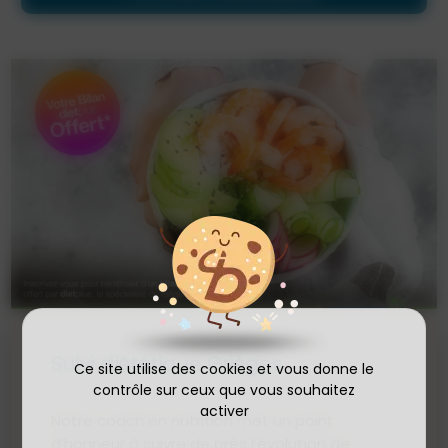
Suivi diététique Grièges
Ce site utilise des cookies et vous donne le
contrôle sur ceux que vous souhaitez
activer
Notre coach en nutrition met un point
d’honneur à suivre de près l’évolution de