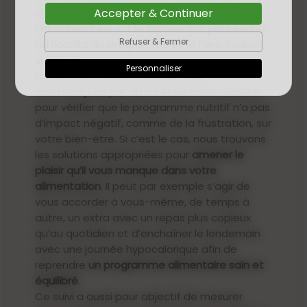
chaque cliente et client. Le suivi
Accepter & Continuer
hebdomadaire est indispensable pour vérifier
Refuser & Fermer
l’efficacité du programme et le faire évoluer
si besoin.
Personnaliser
Lors du suivi hebdomadaire, nous
commençons par discuter de votre ressenti
pour vérifier que le programme nutritif n’a pas
d’impact négatif, comme de la frustration, sur
votre bien-être. Si c’est le cas, nous trouvons
les solutions appropriées pour
amener le
plaisir qu’il vous manque dans votre
alimentation
. Il peut par exemple s’agir de
vous accorder à vous-même, de temps à
autre, un extra avec un repas plus copieux
qu’au quotidien et d’enchaîner le lendemain
avec une journée hypocalorique afin de
reprendre
un programme alimentaire sain et
équilibré
.
Ce suivi a aussi pour objectif de mesurer